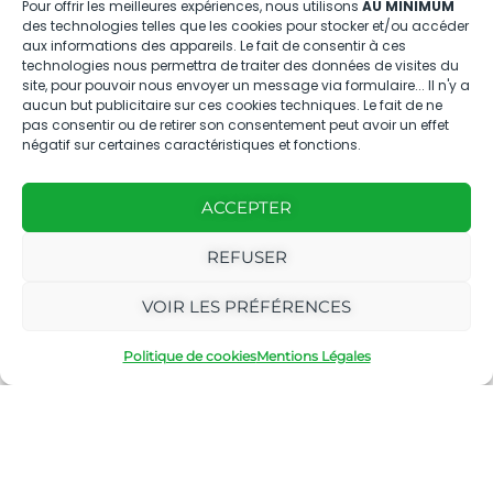
Pour offrir les meilleures expériences, nous utilisons
AU MINIMUM
des technologies telles que les cookies pour stocker et/ou accéder
aux informations des appareils. Le fait de consentir à ces
technologies nous permettra de traiter des données de visites du
site, pour pouvoir nous envoyer un message via formulaire... Il n'y a
aucun but publicitaire sur ces cookies techniques. Le fait de ne
Bleu Tomate, le magazine engagé
pas consentir ou de retirer son consentement peut avoir un effet
pour la transition écologique en
négatif sur certaines caractéristiques et fonctions.
Provence et en Méditerranée.
À propos
ACCEPTER
REFUSER
Accès rapide
VOIR LES PRÉFÉRENCES
Politique de cookies
Mentions Légales
Nous contacter
04.88.08.75.28
contactBT@bleu-tomate.fr