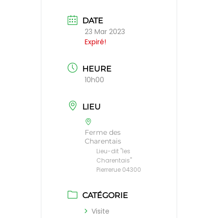
DATE
23 Mar 2023
Expiré!
HEURE
10h00
LIEU
Ferme des
Charentais
Lieu-dit "les
Charentais"
Pierrerue 04300
CATÉGORIE
Visite