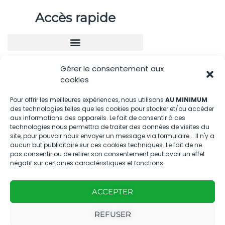
Accès rapide
Gérer le consentement aux
Nous contacter
cookies
04.88.08.75.28
Pour offrir les meilleures expériences, nous utilisons
AU MINIMUM
des technologies telles que les cookies pour stocker et/ou accéder
contactBT@bleu-tomate.fr
aux informations des appareils. Le fait de consentir à ces
technologies nous permettra de traiter des données de visites du
Kit média
site, pour pouvoir nous envoyer un message via formulaire... Il n'y a
aucun but publicitaire sur ces cookies techniques. Le fait de ne
pas consentir ou de retirer son consentement peut avoir un effet
Kit média Bleu Tomate
négatif sur certaines caractéristiques et fonctions.
ACCEPTER
Nous suivre
REFUSER