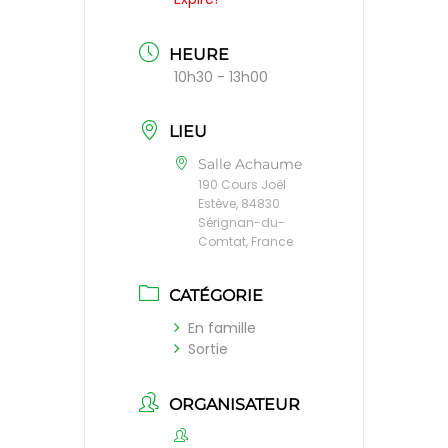
HEURE
10h30 - 13h00
LIEU
Salle Achaume
190 Cours Joël
Estève, 84830
Sérignan-du-
Comtat, France
CATÉGORIE
En famille
Sortie
ORGANISATEUR