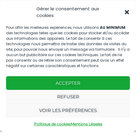
Gérer le consentement aux
Nous contacter
cookies
04.88.08.75.28
Pour offrir les meilleures expériences, nous utilisons
AU MINIMUM
des technologies telles que les cookies pour stocker et/ou accéder
contactBT@bleu-tomate.fr
aux informations des appareils. Le fait de consentir à ces
technologies nous permettra de traiter des données de visites du
Kit média
site, pour pouvoir nous envoyer un message via formulaire... Il n'y a
aucun but publicitaire sur ces cookies techniques. Le fait de ne
pas consentir ou de retirer son consentement peut avoir un effet
Kit média Bleu Tomate
négatif sur certaines caractéristiques et fonctions.
ACCEPTER
Nous suivre
REFUSER
VOIR LES PRÉFÉRENCES
Politique de cookies
Mentions Légales
Avec
Ce magazine est
|