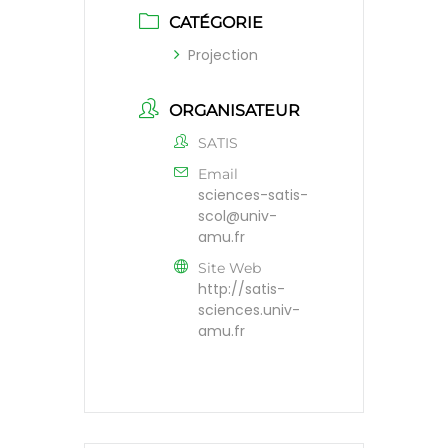
CATÉGORIE
Projection
ORGANISATEUR
SATIS
Email
sciences-satis-
scol@univ-
amu.fr
Site Web
http://satis-
sciences.univ-
amu.fr