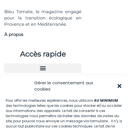
Bleu Tomate, le magazine engagé
pour la transition écologique en
Provence et en Méditerranée.
À propos
Accès rapide
Gérer le consentement aux
Nous contacter
cookies
04.88.08.75.28
Pour offrir les meilleures expériences, nous utilisons
AU MINIMUM
des technologies telles que les cookies pour stocker et/ou accéder
contactBT@bleu-tomate.fr
aux informations des appareils. Le fait de consentir à ces
technologies nous permettra de traiter des données de visites du
Kit média
site, pour pouvoir nous envoyer un message via formulaire... Il n'y a
aucun but publicitaire sur ces cookies techniques. Le fait de ne