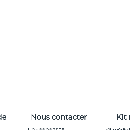
de
Nous contacter
Kit
04.88.08.75.28
Kit média 