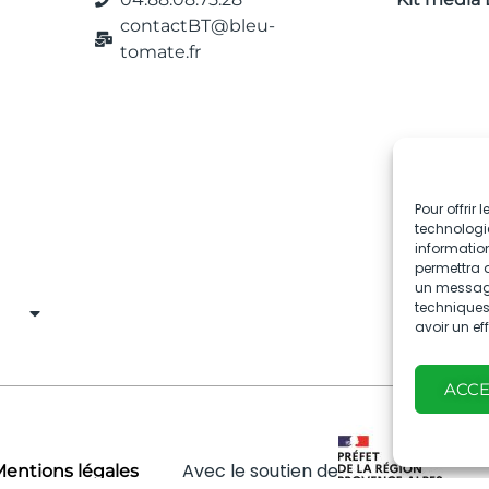
contactBT@bleu-
tomate.fr
Pour offrir
technologie
information
permettra d
un message 
techniques.
avoir un ef
ACC
Avec le soutien de
entions légales