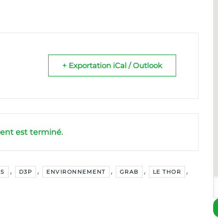
+ Exportation iCal / Outlook
nt est terminé.
,
,
,
,
,
ES
D3P
ENVIRONNEMENT
GRAB
LE THOR