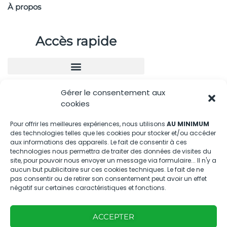
À propos
Accès rapide
Gérer le consentement aux
Nous contacter
cookies
04.88.08.75.28
Pour offrir les meilleures expériences, nous utilisons
AU MINIMUM
des technologies telles que les cookies pour stocker et/ou accéder
contactBT@bleu-tomate.fr
aux informations des appareils. Le fait de consentir à ces
technologies nous permettra de traiter des données de visites du
Kit média
site, pour pouvoir nous envoyer un message via formulaire... Il n'y a
aucun but publicitaire sur ces cookies techniques. Le fait de ne
pas consentir ou de retirer son consentement peut avoir un effet
Kit média Bleu Tomate
négatif sur certaines caractéristiques et fonctions.
ACCEPTER
Nous suivre