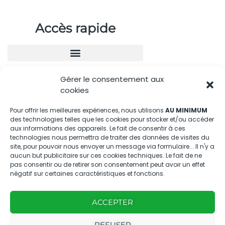
Accès rapide
Gérer le consentement aux
Nous contacter
cookies
04.88.08.75.28
Pour offrir les meilleures expériences, nous utilisons
AU MINIMUM
des technologies telles que les cookies pour stocker et/ou accéder
contactBT@bleu-tomate.fr
aux informations des appareils. Le fait de consentir à ces
technologies nous permettra de traiter des données de visites du
Kit média
site, pour pouvoir nous envoyer un message via formulaire... Il n'y a
aucun but publicitaire sur ces cookies techniques. Le fait de ne
pas consentir ou de retirer son consentement peut avoir un effet
Kit média Bleu Tomate
négatif sur certaines caractéristiques et fonctions.
ACCEPTER
Nous suivre
REFUSER