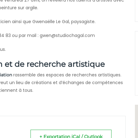
 le vendredi 27 avril, on révèlera nos talents d’artistes avec
peinture sur argile.
ticien ainsi que Gwenaëlle Le Gal, paysagiste.
 34 83 ou par mail : gwen@studiochagal.com
us.
n et de recherche artistique
rassemble des espaces de recherches artistiques.
iation
e veut un lieu de créations et d’échanges de compétences
tiennent à tous.
+ Exportation iCal / Outlook