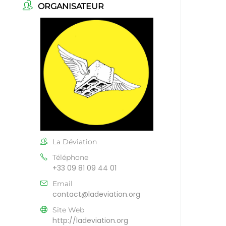
ORGANISATEUR
La Déviation
Téléphone
+33 09 81 09 44 01
Email
contact@ladeviation.org
Site Web
http://ladeviation.org