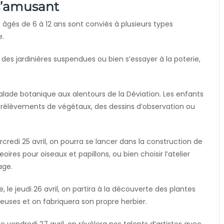
 s’amusant
ux âgés de
6 à 12 ans sont conviés à plusieurs types
e.
 des jardinières suspendues ou bien s’essayer à la poterie,
alade botanique aux alentours de la Déviation. Les enfants
prélèvements de végétaux, des dessins d’observation ou
credi 25 avril, on pourra se lancer dans la c
onstruction de
ires pour oiseaux et papillons, ou bien choisir l’atelier
age.
e, le jeudi 26 avril, on partira à la découverte des plantes
euses et on fabriquera son propre herbier.