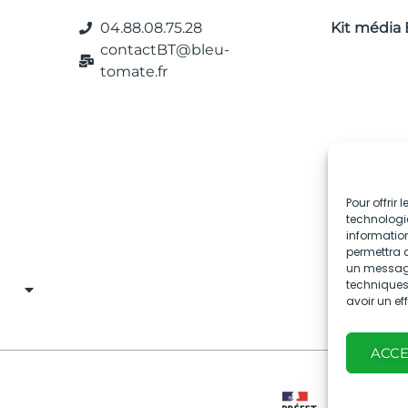
04.88.08.75.28
Kit média 
contactBT@bleu-
tomate.fr
Pour offrir
technologie
information
permettra d
un message 
techniques.
avoir un ef
ACC