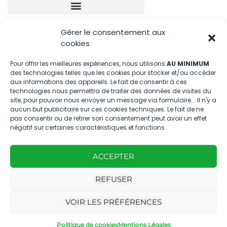
Gérer le consentement aux
Nous contacter
cookies
04.88.08.75.28
Pour offrir les meilleures expériences, nous utilisons
AU MINIMUM
des technologies telles que les cookies pour stocker et/ou accéder
contactBT@bleu-tomate.fr
aux informations des appareils. Le fait de consentir à ces
technologies nous permettra de traiter des données de visites du
Kit média
site, pour pouvoir nous envoyer un message via formulaire... Il n'y a
aucun but publicitaire sur ces cookies techniques. Le fait de ne
pas consentir ou de retirer son consentement peut avoir un effet
Kit média Bleu Tomate
négatif sur certaines caractéristiques et fonctions.
ACCEPTER
Nous suivre
REFUSER
VOIR LES PRÉFÉRENCES
Politique de cookies
Mentions Légales