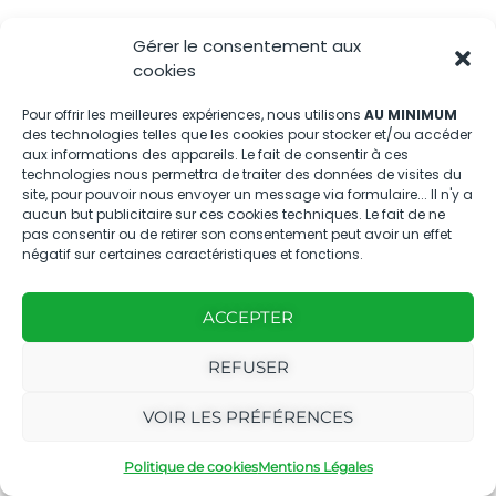
04.88.08.75.28
Gérer le consentement aux
contactBT@bleu-tomate.fr
cookies
Kit média
Pour offrir les meilleures expériences, nous utilisons
AU MINIMUM
des technologies telles que les cookies pour stocker et/ou accéder
aux informations des appareils. Le fait de consentir à ces
Kit média Bleu Tomate
technologies nous permettra de traiter des données de visites du
site, pour pouvoir nous envoyer un message via formulaire... Il n'y a
aucun but publicitaire sur ces cookies techniques. Le fait de ne
pas consentir ou de retirer son consentement peut avoir un effet
Nous suivre
négatif sur certaines caractéristiques et fonctions.
ACCEPTER
REFUSER
Avec le
Ce magazine est édité par
|
Mentions
VOIR LES PRÉFÉRENCES
soutien
notre agence
légales
de
Politique de cookies
Mentions Légales