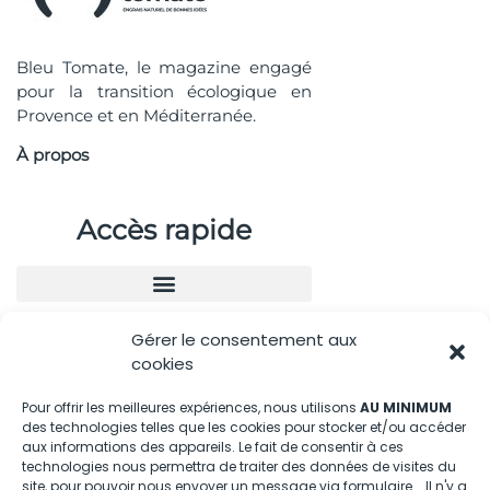
Bleu Tomate, le magazine engagé
pour la transition écologique en
Provence et en Méditerranée.
À propos
Accès rapide
Gérer le consentement aux
Nous contacter
cookies
04.88.08.75.28
Pour offrir les meilleures expériences, nous utilisons
AU MINIMUM
des technologies telles que les cookies pour stocker et/ou accéder
contactBT@bleu-tomate.fr
aux informations des appareils. Le fait de consentir à ces
technologies nous permettra de traiter des données de visites du
site, pour pouvoir nous envoyer un message via formulaire... Il n'y a