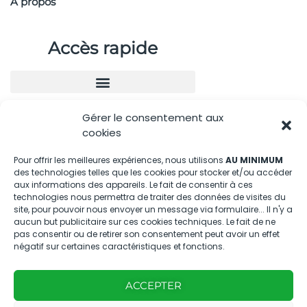
À propos
Accès rapide
Gérer le consentement aux
Nous contacter
cookies
04.88.08.75.28
Pour offrir les meilleures expériences, nous utilisons
AU MINIMUM
des technologies telles que les cookies pour stocker et/ou accéder
contactBT@bleu-tomate.fr
aux informations des appareils. Le fait de consentir à ces
technologies nous permettra de traiter des données de visites du
Kit média
site, pour pouvoir nous envoyer un message via formulaire... Il n'y a
aucun but publicitaire sur ces cookies techniques. Le fait de ne
pas consentir ou de retirer son consentement peut avoir un effet
Kit média Bleu Tomate
négatif sur certaines caractéristiques et fonctions.
ACCEPTER
Nous suivre