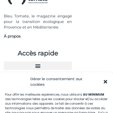
Bleu Tomate, le magazine engagé
pour la transition écologique en
Provence et en Méditerranée.
À propos
Accès rapide
Gérer le consentement aux
Nous contacter
cookies
04.88.08.75.28
Pour offrir les meilleures expériences, nous utilisons
AU MINIMUM
des technologies telles que les cookies pour stocker et/ou accéder
contactBT@bleu-tomate.fr
aux informations des appareils. Le fait de consentir à ces
technologies nous permettra de traiter des données de visites du
site, pour pouvoir nous envoyer un message via formulaire... Il n'y a