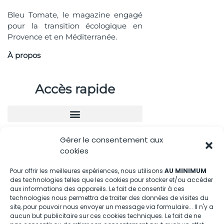
Bleu Tomate, le magazine engagé
pour la transition écologique en
Provence et en Méditerranée.
À propos
Accès rapide
Gérer le consentement aux
Nous contacter
cookies
04.88.08.75.28
Pour offrir les meilleures expériences, nous utilisons
AU MINIMUM
des technologies telles que les cookies pour stocker et/ou accéder
contactBT@bleu-tomate.fr
aux informations des appareils. Le fait de consentir à ces
technologies nous permettra de traiter des données de visites du
Kit média
site, pour pouvoir nous envoyer un message via formulaire... Il n'y a
aucun but publicitaire sur ces cookies techniques. Le fait de ne