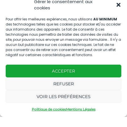
Gérer le consentement aux
Nous contacter
cookies
04.88.08.75.28
Pour offrir les meilleures expériences, nous utilisons
AU MINIMUM
des technologies telles que les cookies pour stocker et/ou accéder
contactBT@bleu-tomate.fr
aux informations des appareils. Le fait de consentir à ces
technologies nous permettra de traiter des données de visites du
Kit média
site, pour pouvoir nous envoyer un message via formulaire... Il n'y a
aucun but publicitaire sur ces cookies techniques. Le fait de ne
pas consentir ou de retirer son consentement peut avoir un effet
Kit média Bleu Tomate
négatif sur certaines caractéristiques et fonctions.
ACCEPTER
Nous suivre
REFUSER
VOIR LES PRÉFÉRENCES
Politique de cookies
Mentions Légales
Avec
Ce magazine est
|
le
édité par notre
Mentions