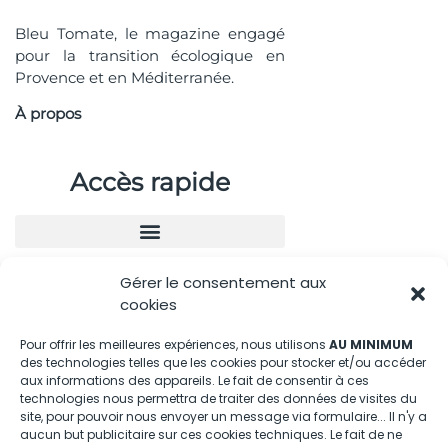
Bleu Tomate, le magazine engagé
pour la transition écologique en
Provence et en Méditerranée.
À propos
Accès rapide
Gérer le consentement aux
Nous contacter
cookies
04.88.08.75.28
Pour offrir les meilleures expériences, nous utilisons
AU MINIMUM
des technologies telles que les cookies pour stocker et/ou accéder
contactBT@bleu-tomate.fr
aux informations des appareils. Le fait de consentir à ces
technologies nous permettra de traiter des données de visites du
Kit média
site, pour pouvoir nous envoyer un message via formulaire... Il n'y a
aucun but publicitaire sur ces cookies techniques. Le fait de ne