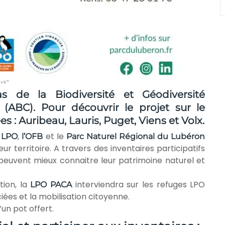
s de la Biodiversité et Géodiversité
BC). Pour découvrir le projet sur le
es :
Auribeau
,
Lauris
,
Puget
,
Viens
et
Volx
.
a
,
et le
LPO
l’OFB
Parc Naturel Régional du Lubéron
r territoire. A travers des inventaires participatifs
 peuvent mieux connaitre leur patrimoine naturel et
tion, la
interviendra sur les refuges LPO
LPO PACA
ées et la mobilisation citoyenne.
’un pot offert.