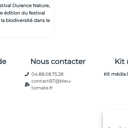
stival Durance Nature,
re édition du festival
 la biodiversité dans le
de
Nous contacter
Kit
04.88.08.75.28
Kit média 
contactBT@bleu-
tomate.fr