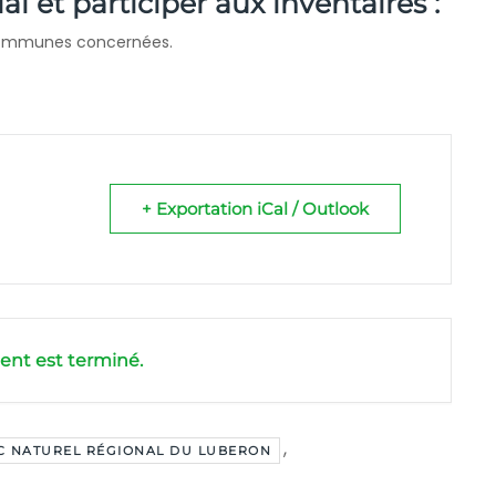
ial et participer aux inventaires :
communes concernées.
+ Exportation iCal / Outlook
nt est terminé.
,
C NATUREL RÉGIONAL DU LUBERON