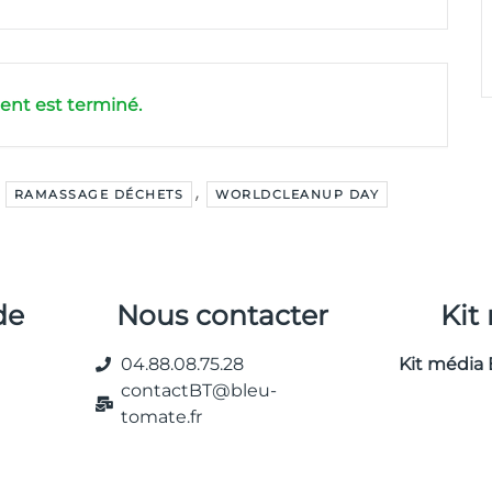
nt est terminé.
,
,
RAMASSAGE DÉCHETS
WORLDCLEANUP DAY
de
Nous contacter
Kit
04.88.08.75.28
Kit média 
contactBT@bleu-
tomate.fr