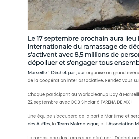
Le 17 septembre prochain aura lieu 
internationale du ramassage de dé
s’activent avec 8,5 millions de pers
dépolluer et s’engager tous ensemb
organise un grand événe
Marseille 1 Déchet par jour
de la coopération inter associative. Rendez vous sur
Chaque participant au Worldcleanup Day à Marseille
22 septembre avec BOB Sinclar à l’ARENA DE AIX !
Une équipe s’occupera de la partie Maritime et se
, la
, et l’
des Auffes
Team Malmousque
Association Ma
Le ramassage des terres sera géré par 1 Déchet par 