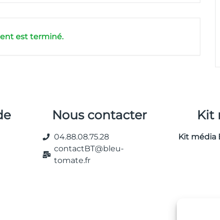
nt est terminé.
de
Nous contacter
Kit
04.88.08.75.28
Kit média 
contactBT@bleu-
tomate.fr