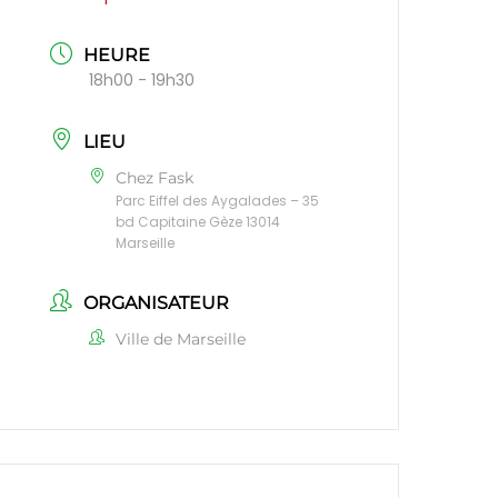
HEURE
18h00 - 19h30
LIEU
Chez Fask
Parc Eiffel des Aygalades – 35
bd Capitaine Gèze 13014
Marseille
ORGANISATEUR
Ville de Marseille