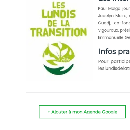
Paul Molga jour
Jocelyn Meire,
Guedj, co-fo
Vigouroux, pré
Emmanuelle Ger
Infos pr
Pour participe
leslundisdelat
+ Ajouter à mon Agenda Google