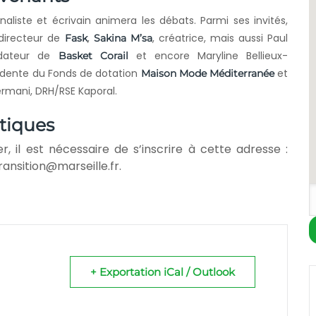
naliste et écrivain animera les débats. Parmi ses invités,
 directeur de
,
, créatrice, mais aussi Paul
Fask
Sakina M’sa
ndateur de
et encore Maryline Bellieux-
Basket Corail
sidente du Fonds de dotation
et
Maison Mode Méditerranée
mani, DRH/RSE Kaporal.
atiques
r, il est nécessaire de s’inscrire à cette adresse :
ransition@marseille.fr.
+ Exportation iCal / Outlook