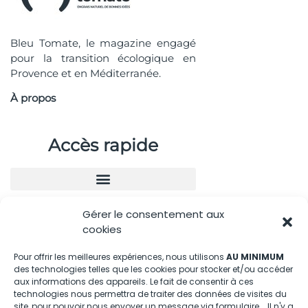
Bleu Tomate, le magazine engagé
pour la transition écologique en
Provence et en Méditerranée.
À propos
Accès rapide
Gérer le consentement aux
Nous contacter
cookies
04.88.08.75.28
Pour offrir les meilleures expériences, nous utilisons
AU MINIMUM
des technologies telles que les cookies pour stocker et/ou accéder
contactBT@bleu-tomate.fr
aux informations des appareils. Le fait de consentir à ces
technologies nous permettra de traiter des données de visites du
site, pour pouvoir nous envoyer un message via formulaire... Il n'y a