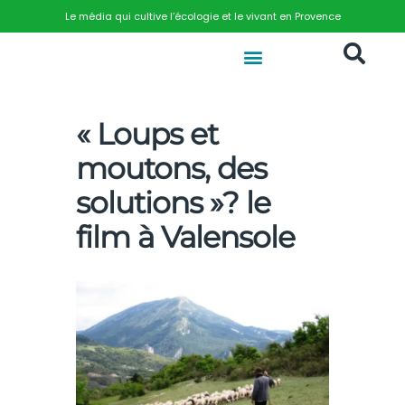
Le média qui cultive l’écologie et le vivant en Provence
« Loups et
moutons, des
solutions »? le
film à Valensole