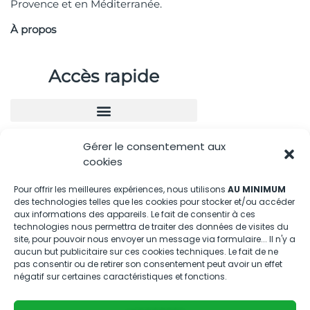
Provence et en Méditerranée.
À propos
Accès rapide
Gérer le consentement aux
Nous contacter
cookies
04.88.08.75.28
Pour offrir les meilleures expériences, nous utilisons
AU MINIMUM
des technologies telles que les cookies pour stocker et/ou accéder
contactBT@bleu-tomate.fr
aux informations des appareils. Le fait de consentir à ces
technologies nous permettra de traiter des données de visites du
Kit média
site, pour pouvoir nous envoyer un message via formulaire... Il n'y a
aucun but publicitaire sur ces cookies techniques. Le fait de ne
pas consentir ou de retirer son consentement peut avoir un effet
Kit média Bleu Tomate
négatif sur certaines caractéristiques et fonctions.