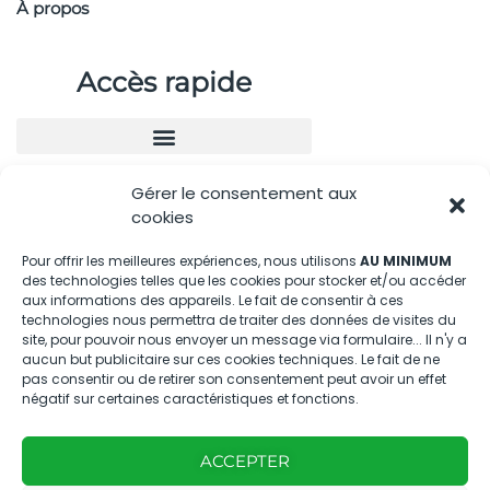
À propos
Accès rapide
Gérer le consentement aux
Nous contacter
cookies
04.88.08.75.28
Pour offrir les meilleures expériences, nous utilisons
AU MINIMUM
des technologies telles que les cookies pour stocker et/ou accéder
contactBT@bleu-tomate.fr
aux informations des appareils. Le fait de consentir à ces
technologies nous permettra de traiter des données de visites du
Kit média
site, pour pouvoir nous envoyer un message via formulaire... Il n'y a
aucun but publicitaire sur ces cookies techniques. Le fait de ne
pas consentir ou de retirer son consentement peut avoir un effet
Kit média Bleu Tomate
négatif sur certaines caractéristiques et fonctions.
ACCEPTER
Nous suivre