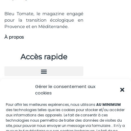
Bleu Tomate, le magazine engagé
pour la transition écologique en
Provence et en Méditerranée.
À propos
Accès rapide
Gérer le consentement aux
Nous contacter
cookies
04.88.08.75.28
Pour offrir les meilleures expériences, nous utilisons
AU MINIMUM
des technologies telles que les cookies pour stocker et/ou accéder
contactBT@bleu-tomate.fr
aux informations des appareils. Le fait de consentir à ces
technologies nous permettra de traiter des données de visites du
Kit média
site, pour pouvoir nous envoyer un message via formulaire... Il n'y a
aucun but publicitaire sur ces cookies techniques. Le fait de ne