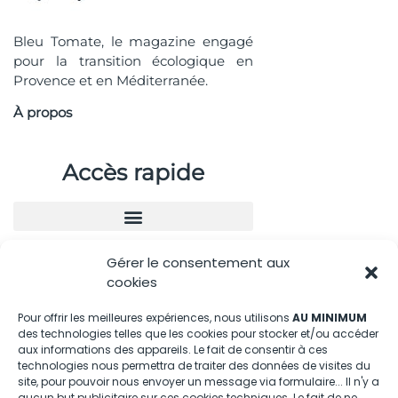
Bleu Tomate, le magazine engagé
pour la transition écologique en
Provence et en Méditerranée.
À propos
Accès rapide
Gérer le consentement aux
Nous contacter
cookies
04.88.08.75.28
Pour offrir les meilleures expériences, nous utilisons
AU MINIMUM
des technologies telles que les cookies pour stocker et/ou accéder
contactBT@bleu-tomate.fr
aux informations des appareils. Le fait de consentir à ces
technologies nous permettra de traiter des données de visites du
Kit média
site, pour pouvoir nous envoyer un message via formulaire... Il n'y a
aucun but publicitaire sur ces cookies techniques. Le fait de ne