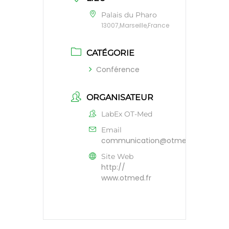
Palais du Pharo
13007,Marseille,France
CATÉGORIE
Conférence
ORGANISATEUR
LabEx OT-Med
Email
communication@otmed.fr
Site Web
http://
www.otmed.fr