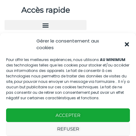
Accès rapide
Gérer le consentement aux
Nous contacter
cookies
04.88.08.75.28
Pour offrir les meilleures expériences, nous utilisons
AU MINIMUM
des technologies telles que les cookies pour stocker et/ou accéder
contactBT@bleu-tomate.fr
aux informations des appareils. Le fait de consentir à ces
technologies nous permettra de traiter des données de visites du
Kit média
site, pour pouvoir nous envoyer un message via formulaire... Il n'y a
aucun but publicitaire sur ces cookies techniques. Le fait de ne
pas consentir ou de retirer son consentement peut avoir un effet
Kit média Bleu Tomate
négatif sur certaines caractéristiques et fonctions.
ACCEPTER
Nous suivre
REFUSER