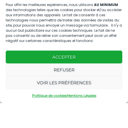
04.88.08.75.28
Pour offrir les meilleures expériences, nous utilisons
AU MINIMUM
des technologies telles que les cookies pour stocker et/ou accéder
contactBT@bleu-tomate.fr
aux informations des appareils. Le fait de consentir à ces
technologies nous permettra de traiter des données de visites du
Kit média
site, pour pouvoir nous envoyer un message via formulaire... Il n'y a
aucun but publicitaire sur ces cookies techniques. Le fait de ne
pas consentir ou de retirer son consentement peut avoir un effet
Kit média Bleu Tomate
négatif sur certaines caractéristiques et fonctions.
ACCEPTER
Nous suivre
REFUSER
VOIR LES PRÉFÉRENCES
Politique de cookies
Mentions Légales
Avec
Ce magazine est
|
le
édité par notre
Mentions
soutien
agence
légales
de