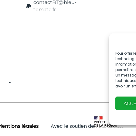
contactBT@bleu-
tomate.fr
Pour offrir
technologie
information
permettra d
un message 
techniques.
avoir un ef
ACC
Avec le soutien de
entions légales