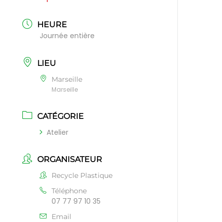
HEURE
Journée entière
LIEU
Marseille
Marseille
CATÉGORIE
Atelier
ORGANISATEUR
Recycle Plastique
Téléphone
07 77 97 10 35
Email