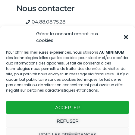
Nous contacter
04.88.08.75.28
contactBT@bleu-tomate.fr
Gérer le consentement aux
cookies
Kit média
Pour offrir les meilleures expériences, nous utilisons
AU MINIMUM
des technologies telles que les cookies pour stocker et/ou accéder
Kit média Bleu Tomate
aux informations des appareils. Le fait de consentir à ces
technologies nous permettra de traiter des données de visites du
site, pour pouvoir nous envoyer un message via formulaire... Il n'y a
Nous suivre
aucun but publicitaire sur ces cookies techniques. Le fait de ne
pas consentir ou de retirer son consentement peut avoir un effet
négatif sur certaines caractéristiques et fonctions.
ACCEPTER
REFUSER
Avec
Ce magazine est
|
le
édité par notre
Mentions
VOIR LES PRÉFÉRENCES