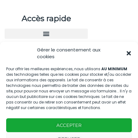
Accès rapide
Gérer le consentement aux
Nous contacter
cookies
04.88.08.75.28
Pour offrir les meilleures expériences, nous utilisons
AU MINIMUM
des technologies telles que les cookies pour stocker et/ou accéder
contactBT@bleu-tomate.fr
aux informations des appareils. Le fait de consentir à ces
technologies nous permettra de traiter des données de visites du
Kit média
site, pour pouvoir nous envoyer un message via formulaire... Il n'y a
aucun but publicitaire sur ces cookies techniques. Le fait de ne
pas consentir ou de retirer son consentement peut avoir un effet
Kit média Bleu Tomate
négatif sur certaines caractéristiques et fonctions.
ACCEPTER
Nous suivre