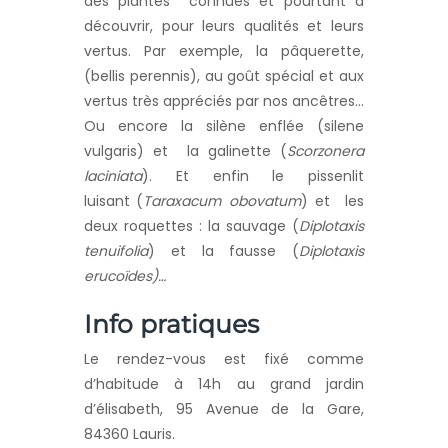
des plantes connues et pourtant à
découvrir, pour leurs qualités et leurs
vertus. Par exemple, la pâquerette,
(bellis perennis), au goût spécial et aux
vertus très appréciés par nos ancêtres…
Ou encore la silène enflée (silene
vulgaris) et la galinette (
Scorzonera
laciniata
). Et enfin le pissenlit
luisant
(
Taraxacum obovatum
) et les
deux roquettes : la sauvage (
Diplotaxis
tenuifolia
) et la fausse (
Diplotaxis
erucoïdes)…
Info pratiques
Le rendez-vous est fixé comme
d’habitude à 14h au grand jardin
d’élisabeth, 95 Avenue de la Gare,
84360 Lauris.