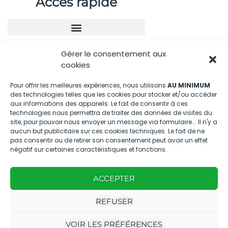
Accès rapide
Gérer le consentement aux
Nous contacter
cookies
04.88.08.75.28
Pour offrir les meilleures expériences, nous utilisons
AU MINIMUM
des technologies telles que les cookies pour stocker et/ou accéder
contactBT@bleu-tomate.fr
aux informations des appareils. Le fait de consentir à ces
technologies nous permettra de traiter des données de visites du
Kit média
site, pour pouvoir nous envoyer un message via formulaire... Il n'y a
aucun but publicitaire sur ces cookies techniques. Le fait de ne
pas consentir ou de retirer son consentement peut avoir un effet
Kit média Bleu Tomate
négatif sur certaines caractéristiques et fonctions.
ACCEPTER
Nous suivre
REFUSER
VOIR LES PRÉFÉRENCES