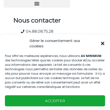
Nous contacter
04.88.08.75.28
contactBT@bleu-tomate.fr
Gérer le consentement aux
cookies
Kit média
Pour offrir les meilleures expériences, nous utilisons
AU MINIMUM
des technologies telles que les cookies pour stocker et/ou accéder
Kit média Bleu Tomate
aux informations des appareils. Le fait de consentir à ces
technologies nous permettra de traiter des données de visites du
site, pour pouvoir nous envoyer un message via formulaire... Il n'y a
Nous suivre
aucun but publicitaire sur ces cookies techniques. Le fait de ne
pas consentir ou de retirer son consentement peut avoir un effet
négatif sur certaines caractéristiques et fonctions.
ACCEPTER