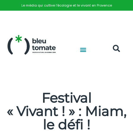
Le média qui cultive l’écologie et le vivant en Provence
Festival
« Vivant ! » : Miam,
le défi !