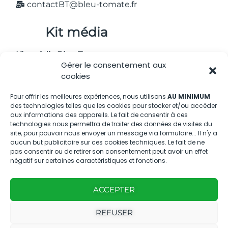
contactBT@bleu-tomate.fr
Kit média
Kit média Bleu Tomate
Gérer le consentement aux
cookies
Nous suivre
Pour offrir les meilleures expériences, nous utilisons
AU MINIMUM
des technologies telles que les cookies pour stocker et/ou accéder
aux informations des appareils. Le fait de consentir à ces
technologies nous permettra de traiter des données de visites du
site, pour pouvoir nous envoyer un message via formulaire... Il n'y a
aucun but publicitaire sur ces cookies techniques. Le fait de ne
pas consentir ou de retirer son consentement peut avoir un effet
négatif sur certaines caractéristiques et fonctions.
Avec
Ce magazine est
|
le
édité par notre
Mentions
soutien
ACCEPTER
agence
légales
de
REFUSER