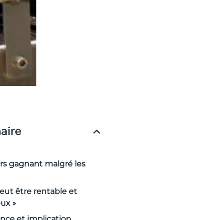
ire
rs gagnant malgré les
eut être rentable et
ux »
ence et implication