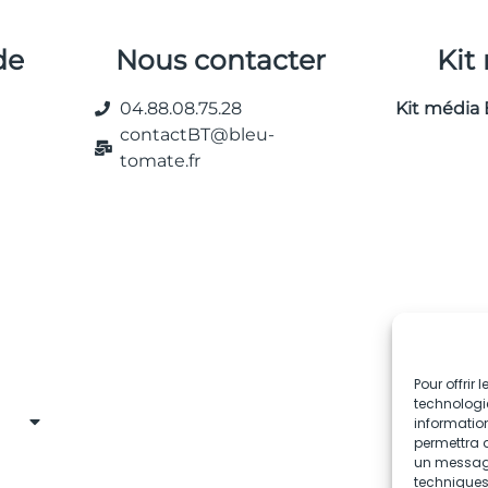
de
Nous contacter
Kit
04.88.08.75.28
Kit média 
contactBT@bleu-
tomate.fr
Pour offrir
technologie
information
permettra d
un message 
techniques.