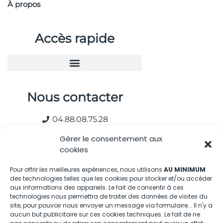
À propos
Accès rapide
Nous contacter
04.88.08.75.28
contactBT@bleu-tomate.fr
Gérer le consentement aux
cookies
Kit média
Pour offrir les meilleures expériences, nous utilisons
AU MINIMUM
des technologies telles que les cookies pour stocker et/ou accéder
Kit média Bleu Tomate
aux informations des appareils. Le fait de consentir à ces
technologies nous permettra de traiter des données de visites du
site, pour pouvoir nous envoyer un message via formulaire... Il n'y a
Nous suivre
aucun but publicitaire sur ces cookies techniques. Le fait de ne