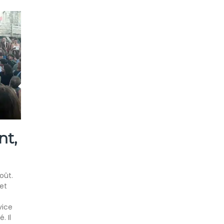
nt,
oût.
et
vice
. Il