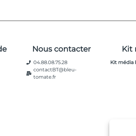
de
Nous contacter
Kit
04.88.08.75.28
Kit média 
contactBT@bleu-
tomate.fr