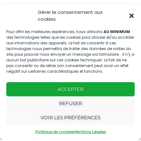
04.88.08.75.28
Gérer le consentement aux
contactBT@bleu-tomate.fr
cookies
Kit média
Pour offrir les meilleures expériences, nous utilisons
AU MINIMUM
des technologies telles que les cookies pour stocker et/ou accéder
aux informations des appareils. Le fait de consentir à ces
Kit média Bleu Tomate
technologies nous permettra de traiter des données de visites du
site, pour pouvoir nous envoyer un message via formulaire... Il n'y a
aucun but publicitaire sur ces cookies techniques. Le fait de ne
pas consentir ou de retirer son consentement peut avoir un effet
Nous suivre
négatif sur certaines caractéristiques et fonctions.
ACCEPTER
REFUSER
Avec
Ce magazine est
|
VOIR LES PRÉFÉRENCES
le
édité par notre
Mentions
soutien
agence
légales
Politique de cookies
Mentions Légales
de