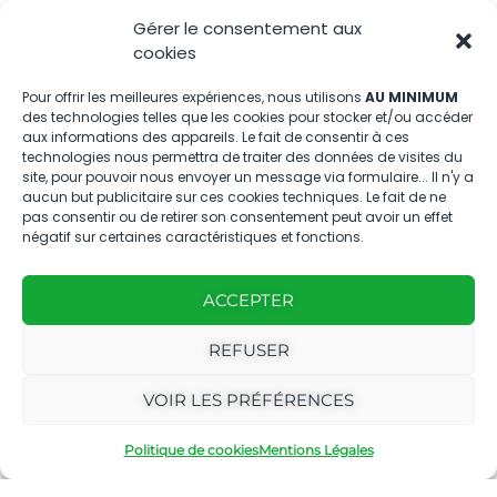
Gérer le consentement aux
Nous contacter
cookies
04.88.08.75.28
Pour offrir les meilleures expériences, nous utilisons
AU MINIMUM
des technologies telles que les cookies pour stocker et/ou accéder
contactBT@bleu-tomate.fr
aux informations des appareils. Le fait de consentir à ces
technologies nous permettra de traiter des données de visites du
Kit média
site, pour pouvoir nous envoyer un message via formulaire... Il n'y a
aucun but publicitaire sur ces cookies techniques. Le fait de ne
pas consentir ou de retirer son consentement peut avoir un effet
Kit média Bleu Tomate
négatif sur certaines caractéristiques et fonctions.
ACCEPTER
Nous suivre
REFUSER
VOIR LES PRÉFÉRENCES
Politique de cookies
Mentions Légales
Avec
Ce magazine est
|
le