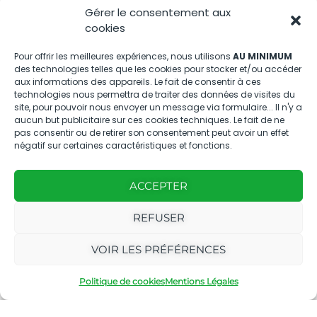
04.88.08.75.28
Gérer le consentement aux
contactBT@bleu-tomate.fr
cookies
Kit média
Pour offrir les meilleures expériences, nous utilisons
AU MINIMUM
des technologies telles que les cookies pour stocker et/ou accéder
aux informations des appareils. Le fait de consentir à ces
Kit média Bleu Tomate
technologies nous permettra de traiter des données de visites du
site, pour pouvoir nous envoyer un message via formulaire... Il n'y a
aucun but publicitaire sur ces cookies techniques. Le fait de ne
pas consentir ou de retirer son consentement peut avoir un effet
Nous suivre
négatif sur certaines caractéristiques et fonctions.
ACCEPTER
REFUSER
Avec
Ce magazine est
|
VOIR LES PRÉFÉRENCES
le
édité par notre
Mentions
soutien
agence
légales
Politique de cookies
Mentions Légales
de