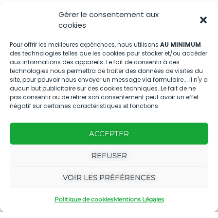
Gérer le consentement aux
Nous contacter
cookies
04.88.08.75.28
Pour offrir les meilleures expériences, nous utilisons
AU MINIMUM
des technologies telles que les cookies pour stocker et/ou accéder
contactBT@bleu-tomate.fr
aux informations des appareils. Le fait de consentir à ces
technologies nous permettra de traiter des données de visites du
Kit média
site, pour pouvoir nous envoyer un message via formulaire... Il n'y a
aucun but publicitaire sur ces cookies techniques. Le fait de ne
pas consentir ou de retirer son consentement peut avoir un effet
Kit média Bleu Tomate
négatif sur certaines caractéristiques et fonctions.
ACCEPTER
Nous suivre
REFUSER
VOIR LES PRÉFÉRENCES
Politique de cookies
Mentions Légales
Avec
Ce magazine est
|