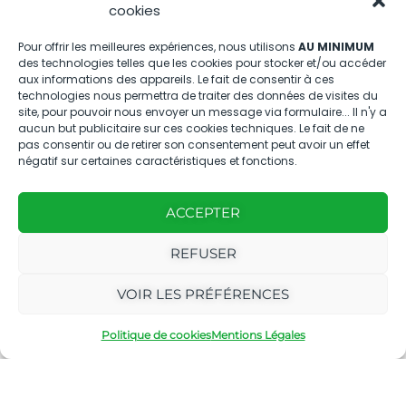
Nous contacter
cookies
04.88.08.75.28
Pour offrir les meilleures expériences, nous utilisons
AU MINIMUM
des technologies telles que les cookies pour stocker et/ou accéder
contactBT@bleu-tomate.fr
aux informations des appareils. Le fait de consentir à ces
technologies nous permettra de traiter des données de visites du
Kit média
site, pour pouvoir nous envoyer un message via formulaire... Il n'y a
aucun but publicitaire sur ces cookies techniques. Le fait de ne
pas consentir ou de retirer son consentement peut avoir un effet
Kit média Bleu Tomate
négatif sur certaines caractéristiques et fonctions.
ACCEPTER
Nous suivre
REFUSER
VOIR LES PRÉFÉRENCES
Politique de cookies
Mentions Légales
Avec
Ce magazine est
|
le
édité par notre
Mentions
soutien
agence
légales