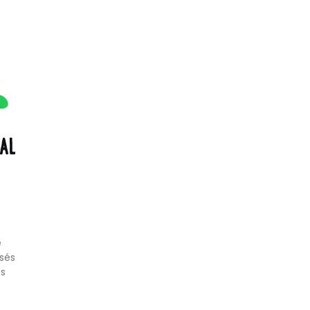
e
isés
ns