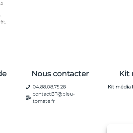
La
s
rêt.
de
Nous contacter
Kit
04.88.08.75.28
Kit média 
contactBT@bleu-
tomate.fr