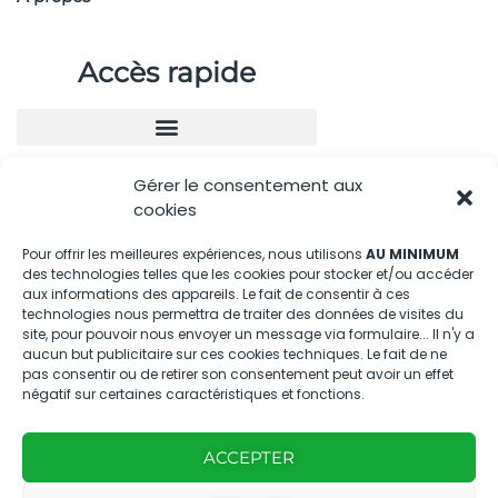
Accès rapide
Gérer le consentement aux
Nous contacter
cookies
04.88.08.75.28
Pour offrir les meilleures expériences, nous utilisons
AU MINIMUM
des technologies telles que les cookies pour stocker et/ou accéder
contactBT@bleu-tomate.fr
aux informations des appareils. Le fait de consentir à ces
technologies nous permettra de traiter des données de visites du
Kit média
site, pour pouvoir nous envoyer un message via formulaire... Il n'y a
aucun but publicitaire sur ces cookies techniques. Le fait de ne
pas consentir ou de retirer son consentement peut avoir un effet
Kit média Bleu Tomate
négatif sur certaines caractéristiques et fonctions.
ACCEPTER
Nous suivre