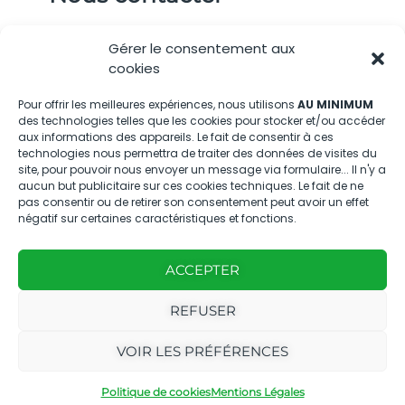
04.88.08.75.28
Gérer le consentement aux
contactBT@bleu-tomate.fr
cookies
Kit média
Pour offrir les meilleures expériences, nous utilisons
AU MINIMUM
des technologies telles que les cookies pour stocker et/ou accéder
aux informations des appareils. Le fait de consentir à ces
Kit média Bleu Tomate
technologies nous permettra de traiter des données de visites du
site, pour pouvoir nous envoyer un message via formulaire... Il n'y a
aucun but publicitaire sur ces cookies techniques. Le fait de ne
pas consentir ou de retirer son consentement peut avoir un effet
Nous suivre
négatif sur certaines caractéristiques et fonctions.
ACCEPTER
REFUSER
Avec
Ce magazine est
|
VOIR LES PRÉFÉRENCES
le
édité par notre
Mentions
soutien
agence
légales
Politique de cookies
Mentions Légales
de