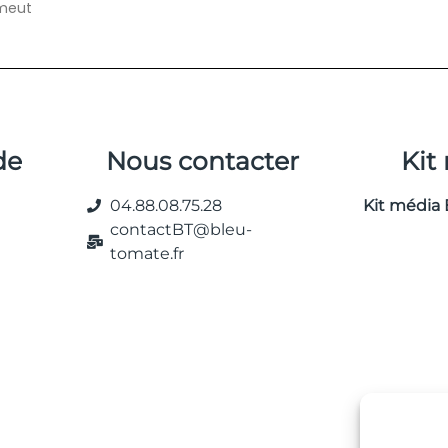
omeut
de
Nous contacter
Kit
04.88.08.75.28
Kit média 
contactBT@bleu-
tomate.fr