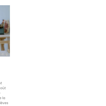
nt
goût
e
e la
élèves