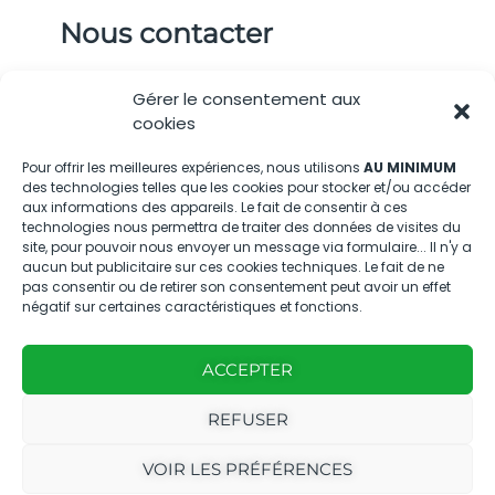
Nous contacter
04.88.08.75.28
Gérer le consentement aux
contactBT@bleu-tomate.fr
cookies
Kit média
Pour offrir les meilleures expériences, nous utilisons
AU MINIMUM
des technologies telles que les cookies pour stocker et/ou accéder
aux informations des appareils. Le fait de consentir à ces
Kit média Bleu Tomate
technologies nous permettra de traiter des données de visites du
site, pour pouvoir nous envoyer un message via formulaire... Il n'y a
aucun but publicitaire sur ces cookies techniques. Le fait de ne
pas consentir ou de retirer son consentement peut avoir un effet
Nous suivre
négatif sur certaines caractéristiques et fonctions.
ACCEPTER
REFUSER
Avec
Ce magazine est
|
VOIR LES PRÉFÉRENCES
le
édité par notre
Mentions