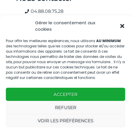
04.88.08.75.28
contactBT@bleu-tomate.fr
Gérer le consentement aux
cookies
Kit média
Pour offrir les meilleures expériences, nous utilisons
AU MINIMUM
des technologies telles que les cookies pour stocker et/ou accéder
Kit média Bleu Tomate
aux informations des appareils. Le fait de consentir à ces
technologies nous permettra de traiter des données de visites du
site, pour pouvoir nous envoyer un message via formulaire... Il n'y a
Nous suivre
aucun but publicitaire sur ces cookies techniques. Le fait de ne
pas consentir ou de retirer son consentement peut avoir un effet
négatif sur certaines caractéristiques et fonctions.
ACCEPTER
REFUSER
Avec
Ce magazine est
|
le
édité par notre
Mentions
VOIR LES PRÉFÉRENCES
soutien
agence
légales
de