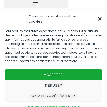
Gérer le consentement aux
Nous contacter
cookies
04.88.08.75.28
Pour offrir les meilleures expériences, nous utilisons
AU MINIMUM
des technologies telles que les cookies pour stocker et/ou accéder
contactBT@bleu-tomate.fr
aux informations des appareils. Le fait de consentir à ces
technologies nous permettra de traiter des données de visites du
Kit média
site, pour pouvoir nous envoyer un message via formulaire... Il n'y a
aucun but publicitaire sur ces cookies techniques. Le fait de ne
pas consentir ou de retirer son consentement peut avoir un effet
Kit média Bleu Tomate
négatif sur certaines caractéristiques et fonctions.
ACCEPTER
Nous suivre
REFUSER
VOIR LES PRÉFÉRENCES
Politique de cookies
Mentions Légales