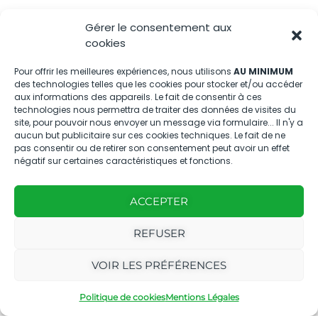
04.88.08.75.28
Gérer le consentement aux
contactBT@bleu-tomate.fr
cookies
Kit média
Pour offrir les meilleures expériences, nous utilisons
AU MINIMUM
des technologies telles que les cookies pour stocker et/ou accéder
aux informations des appareils. Le fait de consentir à ces
Kit média Bleu Tomate
technologies nous permettra de traiter des données de visites du
site, pour pouvoir nous envoyer un message via formulaire... Il n'y a
aucun but publicitaire sur ces cookies techniques. Le fait de ne
pas consentir ou de retirer son consentement peut avoir un effet
Nous suivre
négatif sur certaines caractéristiques et fonctions.
ACCEPTER
REFUSER
Avec
Ce magazine est
|
VOIR LES PRÉFÉRENCES
le
édité par notre
Mentions
soutien
agence
légales
Politique de cookies
Mentions Légales
de